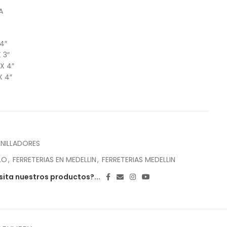
A
4″
 3″
X 4″
X 4″
NILLADORES
LO
,
FERRETERIAS EN MEDELLIN
,
FERRETERIAS MEDELLIN
ita nuestros productos?...