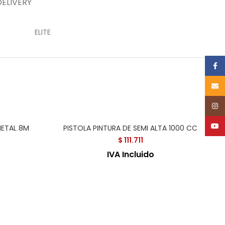
DELIVERY
ELITE
Face
Email
Inst
YouT
METAL 8M
PISTOLA PINTURA DE SEMI ALTA 1000 CC
$
111.711
IVA Incluido