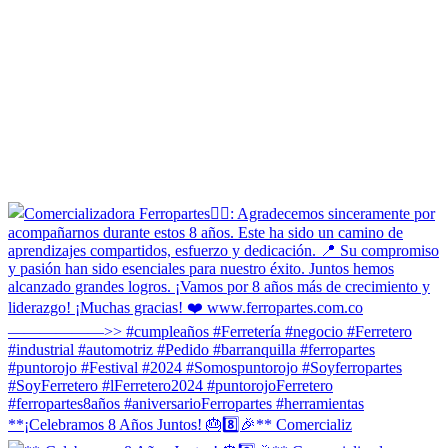
**¡Celebramos 8 Años Juntos! 🎂8️⃣🎉** Comercializ