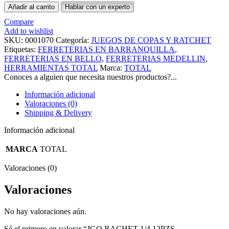
Añadir al carrito
Hablar con un experto
Compare
Add to wishlist
SKU:
0001070
Categoría:
JUEGOS DE COPAS Y RATCHET
Etiquetas:
FERRETERIAS EN BARRANQUILLA
,
FERRETERIAS EN BELLO
,
FERRETERIAS MEDELLIN
,
HERRAMIENTAS TOTAL
Marca:
TOTAL
Conoces a alguien que necesita nuestros productos?...
Información adicional
Valoraciones (0)
Shipping & Delivery
Información adicional
MARCA
TOTAL
Valoraciones (0)
Valoraciones
No hay valoraciones aún.
Sé el primero en valorar “JGO RACHET 1/4 12PZS