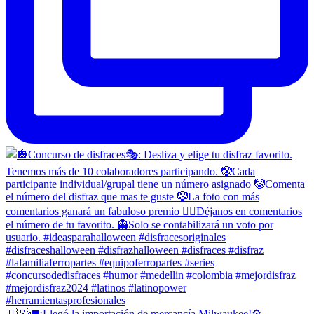
🇺🇸🚛¡Llegó la importación de mercancía Milwaukee!⚙️