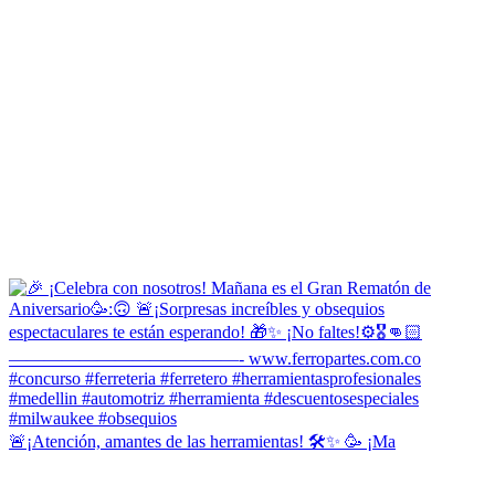
🚨¡Atención, amantes de las herramientas! 🛠️✨ 🥳 ¡Ma