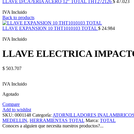
LLAVE D/CA?ERIA ACERO 12" TOTAL THT272126
$
47.023
IVA Incluido
Back to products
LLAVE EXPANSION 10 THT1010103 TOTAL
$
24.984
IVA Incluido
LLAVE ELECTRICA IMPACTO
$
503.707
IVA Incluido
Agotado
Compare
Add to wishlist
SKU:
0001148
Categoría:
ATORNILLADORES INALAMBRICOS 
MEDELLIN
,
HERRAMIENTAS TOTAL
Marca:
TOTAL
Conoces a alguien que necesita nuestros productos?...