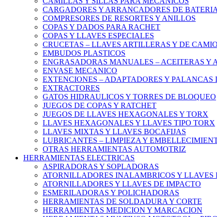
CAMILLAS Y SILLAS PARA MECANICOS
CARGADORES Y ARRANCADORES DE BATERI
COMPRESORES DE RESORTES Y ANILLOS
COPAS Y DADOS PARA RACHET
COPAS Y LLAVES ESPECIALES
CRUCETAS – LLAVES ARTILLERAS Y DE CAMI
EMBUDOS PLASTICOS
ENGRASADORAS MANUALES – ACEITERAS Y 
ENVASE MECANICO
EXTENCIONES – ADAPTADORES Y PALANCAS 
EXTRACTORES
GATOS HIDRAULICOS Y TORRES DE BLOQUEO
JUEGOS DE COPAS Y RATCHET
JUEGOS DE LLAVES HEXAGONALES Y TORX
LLAVES HEXAGONALES Y LLAVES TIPO TORX
LLAVES MIXTAS Y LLAVES BOCAFIJAS
LUBRICANTES – LIMPIEZA Y EMBELLECIMIEN
OTRAS HERRAMIENTAS AUTOMOTRIZ
HERRAMIENTAS ELECTRICAS
ASPIRADORAS Y SOPLADORAS
ATORNILLADORES INALAMBRICOS Y LLAVES 
ATORNILLADORES Y LLAVES DE IMPACTO
ESMERILADORAS Y POLICHADORAS
HERRAMIENTAS DE SOLDADURA Y CORTE
HERRAMIENTAS MEDICION Y MARCACION