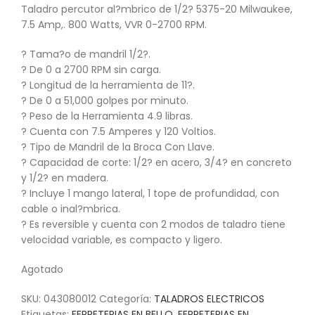
Taladro percutor al?mbrico de 1/2? 5375-20 Milwaukee,
7.5 Amp,. 800 Watts, VVR 0-2700 RPM.
? Tama?o de mandril 1/2?.
? De 0 a 2700 RPM sin carga.
? Longitud de la herramienta de 11?.
? De 0 a 51,000 golpes por minuto.
? Peso de la Herramienta 4.9 libras.
? Cuenta con 7.5 Amperes y 120 Voltios.
? Tipo de Mandril de la Broca Con Llave.
? Capacidad de corte: 1/2? en acero, 3/4? en concreto
y 1/2? en madera.
? Incluye 1 mango lateral, 1 tope de profundidad, con
cable o inal?mbrica.
? Es reversible y cuenta con 2 modos de taladro tiene
velocidad variable, es compacto y ligero.
Agotado
SKU:
043080012
Categoría:
TALADROS ELECTRICOS
Etiquetas:
FERRETERIAS EN BELLO
,
FERRETERIAS EN