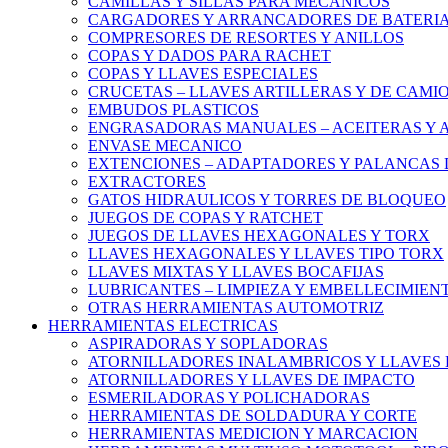
CAMILLAS Y SILLAS PARA MECANICOS
CARGADORES Y ARRANCADORES DE BATERI
COMPRESORES DE RESORTES Y ANILLOS
COPAS Y DADOS PARA RACHET
COPAS Y LLAVES ESPECIALES
CRUCETAS – LLAVES ARTILLERAS Y DE CAMI
EMBUDOS PLASTICOS
ENGRASADORAS MANUALES – ACEITERAS Y 
ENVASE MECANICO
EXTENCIONES – ADAPTADORES Y PALANCAS 
EXTRACTORES
GATOS HIDRAULICOS Y TORRES DE BLOQUEO
JUEGOS DE COPAS Y RATCHET
JUEGOS DE LLAVES HEXAGONALES Y TORX
LLAVES HEXAGONALES Y LLAVES TIPO TORX
LLAVES MIXTAS Y LLAVES BOCAFIJAS
LUBRICANTES – LIMPIEZA Y EMBELLECIMIEN
OTRAS HERRAMIENTAS AUTOMOTRIZ
HERRAMIENTAS ELECTRICAS
ASPIRADORAS Y SOPLADORAS
ATORNILLADORES INALAMBRICOS Y LLAVES 
ATORNILLADORES Y LLAVES DE IMPACTO
ESMERILADORAS Y POLICHADORAS
HERRAMIENTAS DE SOLDADURA Y CORTE
HERRAMIENTAS MEDICION Y MARCACION