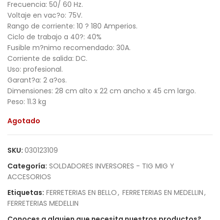
Frecuencia: 50/ 60 Hz.
Voltaje en vac?o: 75V.
Rango de corriente: 10 ? 180 Amperios.
Ciclo de trabajo a 40?: 40%
Fusible m?nimo recomendado: 30A.
Corriente de salida: DC.
Uso: profesional.
Garant?a: 2 a?os.
Dimensiones: 28 cm alto x 22 cm ancho x 45 cm largo.
Peso: 11.3 kg
Agotado
SKU:
030123109
Categoría:
SOLDADORES INVERSORES - TIG MIG Y
ACCESORIOS
Etiquetas:
FERRETERIAS EN BELLO
,
FERRETERIAS EN MEDELLIN
,
FERRETERIAS MEDELLIN
Conoces a alguien que necesita nuestros productos?...