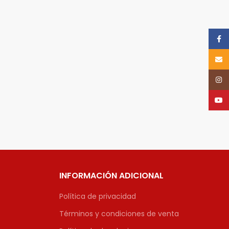
Face
Email
Inst
YouT
INFORMACIÓN ADICIONAL
Política de privacidad
Términos y condiciones de venta