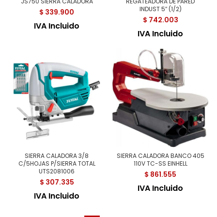
JS750 SIERRA CALADORA
REGATEADORA DE PARED
INDUST 5″ (1/2)
$
339.900
$
742.003
IVA Incluido
IVA Incluido
SIERRA CALADORA 3/8
SIERRA CALADORA BANCO 405
C/5HOJAS P/SIERRA TOTAL
110V TC-SS EINHELL
UTS2081006
$
861.555
$
307.335
IVA Incluido
IVA Incluido