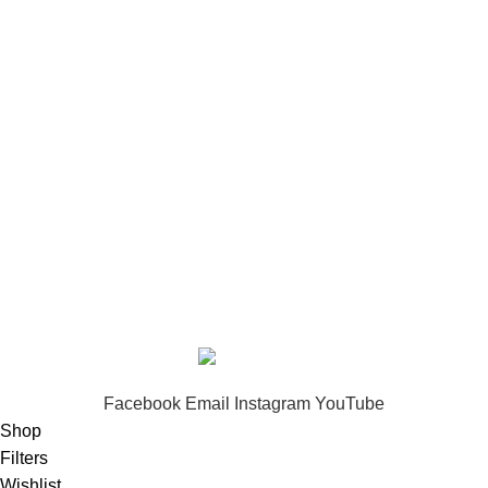
Información Adicional
Política de privacidad
Términos y condiciones de venta
Política de devoluciones
Peticiones, quejas y reclamos
Todos los derechos reservados
FERROPARTES S.A.S
2026 Diseñado
por
WEBUSSINES S.A.S
.
Ferreterias en Medellin | Ferreterias Medellin | Herramientas Medellin |
Ferreterias en Bello | Ferreterias en Colombia | Ferreteros Medellin
Facebook
Email
Instagram
YouTube
Shop
Filters
Wishlist