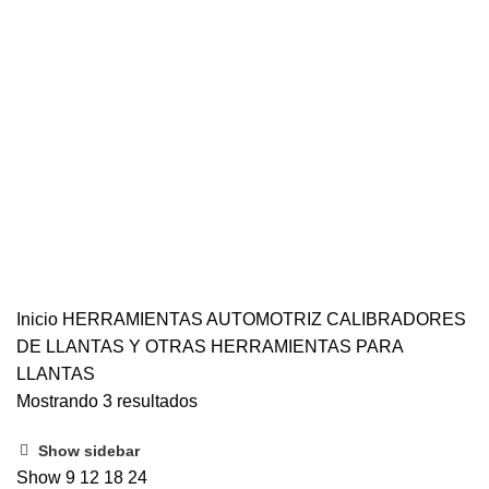
HERRAMIENTAS MANUAL
191 PRODUCTOS
HERRAMIENTAS MANUALES
0 PRODUCTOS
HERRAMIENTAS NEUMATICAS Y ACCESORIOS
12 PRODUCTOS
HERRAMIENTAS PARA LIMPIEZA PARA CARRO
26 PRODUCTOS
HERRAMIENTAS Y EQUIPOS PARA LA CONSTRUCCION
5
PRODUCTOS
ILUMINACION
10 PRODUCTOS
MAQUINARIA – HERRAMIENTAS Y SUMINISTROS PARA JARDIN Y
AGRO
10 PRODUCTOS
MAQUINARIA ESPECIALIZADA
103 PRODUCTOS
MEZCLADORES DE PINTURA Y ADHESIVOS CEMENTOS
1
PRODUCTO
OUTLET
19 PRODUCTOS
PINTURAS Y ACABADOS
28 PRODUCTOS
PROMOCIONES
5 PRODUCTOS
SEGURIDAD INDUSTRIAL
9 PRODUCTOS
Inicio
HERRAMIENTAS AUTOMOTRIZ
CALIBRADORES
DE LLANTAS Y OTRAS HERRAMIENTAS PARA
LLANTAS
Mostrando 3 resultados
Show sidebar
Show
9
12
18
24