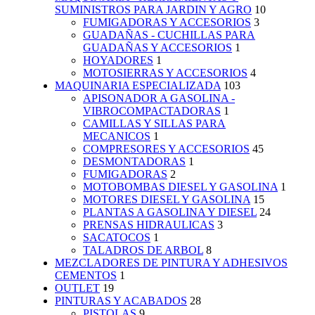
SUMINISTROS PARA JARDIN Y AGRO
10
FUMIGADORAS Y ACCESORIOS
3
GUADAÑAS - CUCHILLAS PARA
GUADAÑAS Y ACCESORIOS
1
HOYADORES
1
MOTOSIERRAS Y ACCESORIOS
4
MAQUINARIA ESPECIALIZADA
103
APISONADOR A GASOLINA -
VIBROCOMPACTADORAS
1
CAMILLAS Y SILLAS PARA
MECANICOS
1
COMPRESORES Y ACCESORIOS
45
DESMONTADORAS
1
FUMIGADORAS
2
MOTOBOMBAS DIESEL Y GASOLINA
1
MOTORES DIESEL Y GASOLINA
15
PLANTAS A GASOLINA Y DIESEL
24
PRENSAS HIDRAULICAS
3
SACATOCOS
1
TALADROS DE ARBOL
8
MEZCLADORES DE PINTURA Y ADHESIVOS
CEMENTOS
1
OUTLET
19
PINTURAS Y ACABADOS
28
PISTOLAS
9