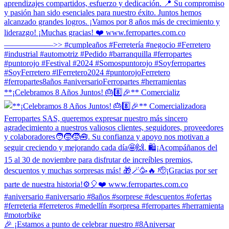
**¡Celebramos 8 Años Juntos! 🎂8️⃣🎉** Comercializ
🎉 ¡Estamos a punto de celebrar nuestro #8Aniversar