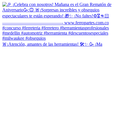
🚨¡Atención, amantes de las herramientas! 🛠️✨ 🥳 ¡Ma