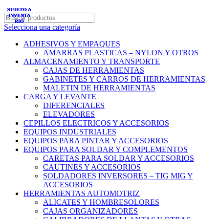
SUJETO A
SUJETO A
SUJETO A
SUJETO A
INVENTA
INVENTA
INVENTA
INVENTA
RIO
RIO
RIO
RIO
Selecciona una categoría
ADHESIVOS Y EMPAQUES
AMARRAS PLASTICAS – NYLON Y OTROS
ALMACENAMIENTO Y TRANSPORTE
CAJAS DE HERRAMIENTAS
GABINETES Y CARROS DE HERRAMIENTAS
MALETIN DE HERRAMIENTAS
CARGA Y LEVANTE
DIFERENCIALES
ELEVADORES
CEPILLOS ELECTRICOS Y ACCESORIOS
EQUIPOS INDUSTRIALES
EQUIPOS PARA PINTAR Y ACCESORIOS
EQUIPOS PARA SOLDAR Y COMPLEMENTOS
CARETAS PARA SOLDAR Y ACCESORIOS
CAUTINES Y ACCESORIOS
SOLDADORES INVERSORES – TIG MIG Y
ACCESORIOS
HERRAMIENTAS AUTOMOTRIZ
ALICATES Y HOMBRESOLORES
CAJAS ORGANIZADORES