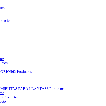
ucto
oductos
tos
uctos
SORIOS
62 Productos
AMIENTAS PARA LLANTAS
3 Productos
tos
A
9 Productos
ucto