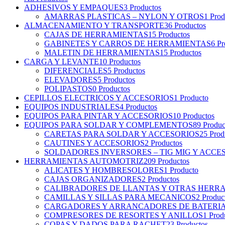
ADHESIVOS Y EMPAQUES
3 Productos
AMARRAS PLASTICAS – NYLON Y OTROS
1 Prod
ALMACENAMIENTO Y TRANSPORTE
36 Productos
CAJAS DE HERRAMIENTAS
15 Productos
GABINETES Y CARROS DE HERRAMIENTAS
6 Pr
MALETIN DE HERRAMIENTAS
15 Productos
CARGA Y LEVANTE
10 Productos
DIFERENCIALES
5 Productos
ELEVADORES
5 Productos
POLIPASTOS
0 Productos
CEPILLOS ELECTRICOS Y ACCESORIOS
1 Producto
EQUIPOS INDUSTRIALES
4 Productos
EQUIPOS PARA PINTAR Y ACCESORIOS
10 Productos
EQUIPOS PARA SOLDAR Y COMPLEMENTOS
89 Produc
CARETAS PARA SOLDAR Y ACCESORIOS
25 Prod
CAUTINES Y ACCESORIOS
2 Productos
SOLDADORES INVERSORES – TIG MIG Y ACCE
HERRAMIENTAS AUTOMOTRIZ
209 Productos
ALICATES Y HOMBRESOLORES
1 Producto
CAJAS ORGANIZADORES
2 Productos
CALIBRADORES DE LLANTAS Y OTRAS HERR
CAMILLAS Y SILLAS PARA MECANICOS
2 Produc
CARGADORES Y ARRANCADORES DE BATERI
COMPRESORES DE RESORTES Y ANILLOS
1 Prod
COPAS Y DADOS PARA RACHET
23 Productos