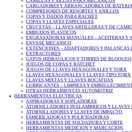
CAMILLAS Y SILLAS PARA MECANICOS
CARGADORES Y ARRANCADORES DE BATERI
COMPRESORES DE RESORTES Y ANILLOS
COPAS Y DADOS PARA RACHET
COPAS Y LLAVES ESPECIALES
CRUCETAS – LLAVES ARTILLERAS Y DE CAMI
EMBUDOS PLASTICOS
ENGRASADORAS MANUALES – ACEITERAS Y 
ENVASE MECANICO
EXTENCIONES – ADAPTADORES Y PALANCAS 
EXTRACTORES
GATOS HIDRAULICOS Y TORRES DE BLOQUEO
JUEGOS DE COPAS Y RATCHET
JUEGOS DE LLAVES HEXAGONALES Y TORX
LLAVES HEXAGONALES Y LLAVES TIPO TORX
LLAVES MIXTAS Y LLAVES BOCAFIJAS
LUBRICANTES – LIMPIEZA Y EMBELLECIMIEN
OTRAS HERRAMIENTAS AUTOMOTRIZ
HERRAMIENTAS ELECTRICAS
ASPIRADORAS Y SOPLADORAS
ATORNILLADORES INALAMBRICOS Y LLAVES 
ATORNILLADORES Y LLAVES DE IMPACTO
ESMERILADORAS Y POLICHADORAS
HERRAMIENTAS DE SOLDADURA Y CORTE
HERRAMIENTAS MEDICION Y MARCACION