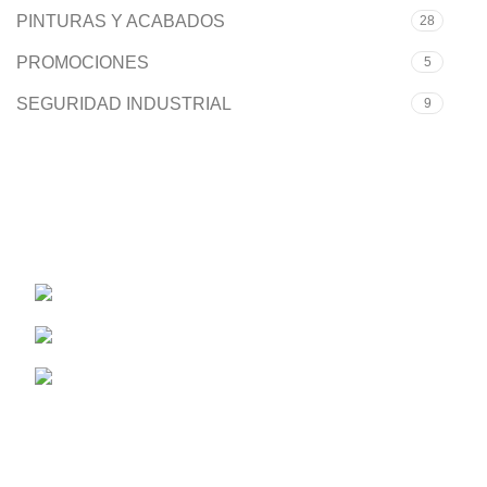
PINTURAS Y ACABADOS
28
PROMOCIONES
5
SEGURIDAD INDUSTRIAL
9
Solo manejamos las mejores marcas.
Carrera 50 #40-82
Teléfono: (604) 322 04 28
Correo: info@ferropartes.com.co
Síguenos en Instagram
Acerca de Nosotros
Información Adicional