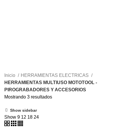
HERRAMIENTAS NEUMATICAS Y ACCESORIOS
12 PRODUCTOS
HERRAMIENTAS PARA LIMPIEZA PARA CARRO
26 PRODUCTOS
HERRAMIENTAS Y EQUIPOS PARA LA CONSTRUCCION
5
PRODUCTOS
ILUMINACION
10 PRODUCTOS
MAQUINARIA – HERRAMIENTAS Y SUMINISTROS PARA JARDIN Y
AGRO
10 PRODUCTOS
MAQUINARIA ESPECIALIZADA
103 PRODUCTOS
MEZCLADORES DE PINTURA Y ADHESIVOS CEMENTOS
1
PRODUCTO
OUTLET
19 PRODUCTOS
PINTURAS Y ACABADOS
28 PRODUCTOS
PROMOCIONES
5 PRODUCTOS
SEGURIDAD INDUSTRIAL
9 PRODUCTOS
Inicio
HERRAMIENTAS ELECTRICAS
HERRAMIENTAS MULTIUSO MOTOTOOL -
PIROGRABADORES Y ACCESORIOS
Mostrando 3 resultados
Show sidebar
Show
9
12
18
24