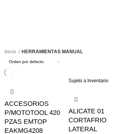
MAQUINARIA – HERRAMIENTAS Y SUMINISTROS PARA JARDIN Y
AGRO
10 PRODUCTOS
MAQUINARIA ESPECIALIZADA
103 PRODUCTOS
MEZCLADORES DE PINTURA Y ADHESIVOS CEMENTOS
1
PRODUCTO
OUTLET
19 PRODUCTOS
PINTURAS Y ACABADOS
28 PRODUCTOS
PROMOCIONES
5 PRODUCTOS
SEGURIDAD INDUSTRIAL
9 PRODUCTOS
Inicio
HERRAMIENTAS MANUAL
Sujeto a Inventario
ACCESORIOS
ALICATE 01
P/MOTOTOOL 420
CORTAFRIO
PZAS EMTOP
LATERAL
EAKMG4208