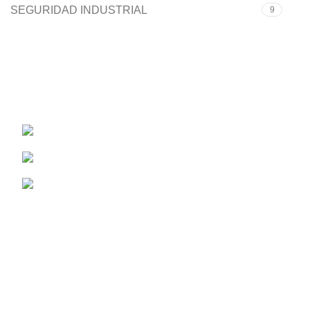
SEGURIDAD INDUSTRIAL
9
Solo manejamos las mejores marcas.
Carrera 50 #40-82
Teléfono: (604) 322 04 28
Correo: info@ferropartes.com.co
Síguenos en Instagram
Acerca de Nosotros
Información Adicional
Todos los derechos reservados
FERROPARTES S.A.S
2026
Diseñado por
WEBUSSINES S.A.S
.
Ferreterias en Medellin | Ferreterias Medellin | Herramientas Medellin |
Ferreterias en Bello | Ferreterias en Colombia | Ferreteros Medellin