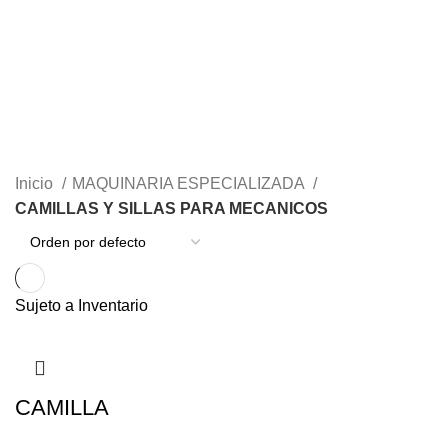
MAQUINARIA – HERRAMIENTAS Y SUMINISTROS PARA JARDIN Y
AGRO
10 PRODUCTOS
MAQUINARIA ESPECIALIZADA
103 PRODUCTOS
MEZCLADORES DE PINTURA Y ADHESIVOS CEMENTOS
1
PRODUCTO
OUTLET
19 PRODUCTOS
PINTURAS Y ACABADOS
28 PRODUCTOS
PROMOCIONES
5 PRODUCTOS
SEGURIDAD INDUSTRIAL
9 PRODUCTOS
Inicio
MAQUINARIA ESPECIALIZADA
CAMILLAS Y SILLAS PARA MECANICOS
Sujeto a Inventario
CAMILLA