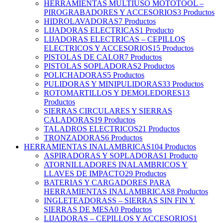
HERRAMIENTAS MULTIUSO MOTOTOOL –
PIROGRABADORES Y ACCESORIOS
3 Productos
HIDROLAVADORAS
7 Productos
LIJADORAS ELECTRICAS
1 Producto
LIJADORAS ELECTRICAS – CEPILLOS
ELECTRICOS Y ACCESORIOS
15 Productos
PISTOLAS DE CALOR
7 Productos
PISTOLAS SOPLADORAS
2 Productos
POLICHADORAS
5 Productos
PULIDORAS Y MINIPULIDORAS
33 Productos
ROTOMARTILLOS Y DEMOLEDORES
13
Productos
SIERRAS CIRCULARES Y SIERRAS
CALADORAS
19 Productos
TALADROS ELECTRICOS
21 Productos
TRONZADORAS
6 Productos
HERRAMIENTAS INALAMBRICAS
104 Productos
ASPIRADORAS Y SOPLADORAS
1 Producto
ATORNILLADORES INALAMBRICOS Y
LLAVES DE IMPACTO
29 Productos
BATERIAS Y CARGADORES PARA
HERRAMIENTAS INALAMBRICAS
8 Productos
INGLETEADORASS – SIERRAS SIN FIN Y
SIERRAS DE MESA
0 Productos
LIJADORAS – CEPILLOS Y ACCESORIOS
1