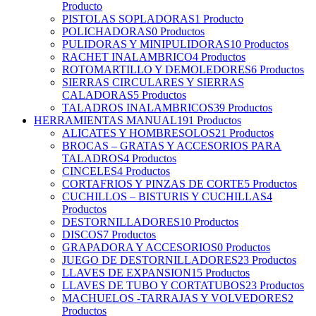
Producto
PISTOLAS SOPLADORAS
1 Producto
POLICHADORAS
0 Productos
PULIDORAS Y MINIPULIDORAS
10 Productos
RACHET INALAMBRICO
4 Productos
ROTOMARTILLO Y DEMOLEDORES
6 Productos
SIERRAS CIRCULARES Y SIERRAS
CALADORAS
5 Productos
TALADROS INALAMBRICOS
39 Productos
HERRAMIENTAS MANUAL
191 Productos
ALICATES Y HOMBRESOLOS
21 Productos
BROCAS – GRATAS Y ACCESORIOS PARA
TALADROS
4 Productos
CINCELES
4 Productos
CORTAFRIOS Y PINZAS DE CORTE
5 Productos
CUCHILLOS – BISTURIS Y CUCHILLAS
4
Productos
DESTORNILLADORES
10 Productos
DISCOS
7 Productos
GRAPADORA Y ACCESORIOS
0 Productos
JUEGO DE DESTORNILLADORES
23 Productos
LLAVES DE EXPANSION
15 Productos
LLAVES DE TUBO Y CORTATUBOS
23 Productos
MACHUELOS -TARRAJAS Y VOLVEDORES
2
Productos