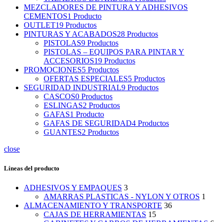
MEZCLADORES DE PINTURA Y ADHESIVOS
CEMENTOS
1 Producto
OUTLET
19 Productos
PINTURAS Y ACABADOS
28 Productos
PISTOLAS
9 Productos
PISTOLAS – EQUIPOS PARA PINTAR Y
ACCESORIOS
19 Productos
PROMOCIONES
5 Productos
OFERTAS ESPECIALES
5 Productos
SEGURIDAD INDUSTRIAL
9 Productos
CASCOS
0 Productos
ESLINGAS
2 Productos
GAFAS
1 Producto
GAFAS DE SEGURIDAD
4 Productos
GUANTES
2 Productos
close
Líneas del producto
ADHESIVOS Y EMPAQUES
3
AMARRAS PLASTICAS - NYLON Y OTROS
1
ALMACENAMIENTO Y TRANSPORTE
36
CAJAS DE HERRAMIENTAS
15