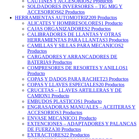
CAUTINES Y ACCESORIOS
2 Productos
SOLDADORES INVERSORES – TIG MIG Y
ACCESORIOS
62 Productos
HERRAMIENTAS AUTOMOTRIZ
209 Productos
ALICATES Y HOMBRESOLORES
1 Producto
CAJAS ORGANIZADORES
2 Productos
CALIBRADORES DE LLANTAS Y OTRAS
HERRAMIENTAS PARA LLANTAS
3 Productos
CAMILLAS Y SILLAS PARA MECANICOS
2
Productos
CARGADORES Y ARRANCADORES DE
BATERIA
9 Productos
COMPRESORES DE RESORTES Y ANILLOS
1
Producto
COPAS Y DADOS PARA RACHET
23 Productos
COPAS Y LLAVES ESPECIALES
20 Productos
CRUCETAS – LLAVES ARTILLERAS Y DE
CAMION
1 Producto
EMBUDOS PLASTICOS
1 Producto
ENGRASADORAS MANUALES – ACEITERAS Y
ACCESORIOS
3 Productos
ENVASE MECANICO
1 Producto
EXTENCIONES – ADAPTADORES Y PALANCAS
DE FUERZA
30 Productos
EXTRACTORES
22 Productos