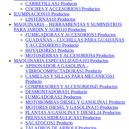
CARRETILLAS
1 Producto
COCHES Y ACCESORIOS
3 Productos
ILUMINACION
10 Productos
LINTERNAS
10 Productos
MAQUINARIA – HERRAMIENTAS Y SUMINISTROS
PARA JARDIN Y AGRO
10 Productos
FUMIGADORAS Y ACCESORIOS
3 Productos
GUADAÑAS – CUCHILLAS PARA GUADAÑAS
Y ACCESORIOS
1 Producto
HOYADORES
1 Producto
MOTOSIERRAS Y ACCESORIOS
4 Productos
MAQUINARIA ESPECIALIZADA
103 Productos
APISONADOR A GASOLINA –
VIBROCOMPACTADORAS
1 Producto
CAMILLAS Y SILLAS PARA MECANICOS
1
Producto
COMPRESORES Y ACCESORIOS
45 Productos
DESMONTADORAS
1 Producto
FUMIGADORAS
2 Productos
MOTOBOMBAS DIESEL Y GASOLINA
1 Producto
MOTORES DIESEL Y GASOLINA
15 Productos
PLANTAS A GASOLINA Y DIESEL
24 Productos
PRENSAS HIDRAULICAS
3 Productos
SACATOCOS
1 Producto
TALADROS DE ARBOL
8 Productos