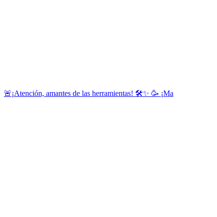
🚨¡Atención, amantes de las herramientas! 🛠️✨ 🥳 ¡Ma