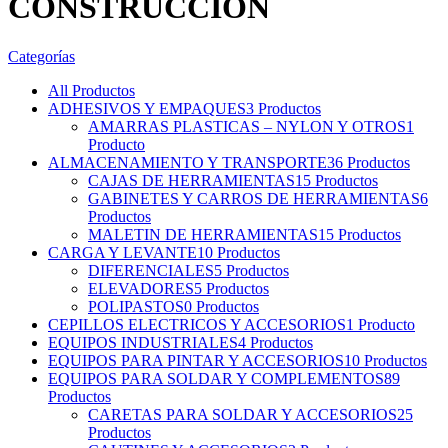
CONSTRUCCION
Categorías
All
Productos
ADHESIVOS Y EMPAQUES
3 Productos
AMARRAS PLASTICAS – NYLON Y OTROS
1
Producto
ALMACENAMIENTO Y TRANSPORTE
36 Productos
CAJAS DE HERRAMIENTAS
15 Productos
GABINETES Y CARROS DE HERRAMIENTAS
6
Productos
MALETIN DE HERRAMIENTAS
15 Productos
CARGA Y LEVANTE
10 Productos
DIFERENCIALES
5 Productos
ELEVADORES
5 Productos
POLIPASTOS
0 Productos
CEPILLOS ELECTRICOS Y ACCESORIOS
1 Producto
EQUIPOS INDUSTRIALES
4 Productos
EQUIPOS PARA PINTAR Y ACCESORIOS
10 Productos
EQUIPOS PARA SOLDAR Y COMPLEMENTOS
89
Productos
CARETAS PARA SOLDAR Y ACCESORIOS
25
Productos