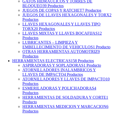
GATOS HIDRAULICOS Y TORRES DE
BLOQUEO
39 Productos
JUEGOS DE COPAS Y RATCHET
7 Productos
JUEGOS DE LLAVES HEXAGONALES Y TORX
2
Productos
LLAVES HEXAGONALES Y LLAVES TIPO
TORX
20 Productos
LLAVES MIXTAS Y LLAVES BOCAFIJAS
12
Productos
LUBRICANTES – LIMPIEZA Y
EMBELLECIMIENTO DE VEHICULOS
1 Producto
OTRAS HERRAMIENTAS AUTOMOTRIZ
9
Productos
HERRAMIENTAS ELECTRICAS
158 Productos
ASPIRADORAS Y SOPLADORAS
1 Producto
ATORNILLADORES INALAMBRICOS Y
LLAVES DE IMPACTO
4 Productos
ATORNILLADORES Y LLAVES DE IMPACTO
10
Productos
ESMERILADORAS Y POLICHADORAS
4
Productos
HERRAMIENTAS DE SOLDADURA Y CORTE
1
Producto
HERRAMIENTAS MEDICION Y MARCACION
6
Productos