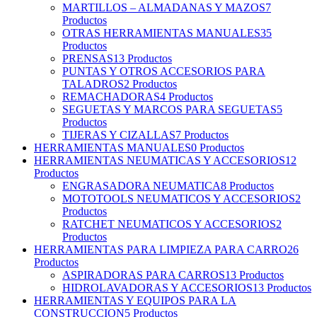
MARTILLOS – ALMADANAS Y MAZOS
7
Productos
OTRAS HERRAMIENTAS MANUALES
35
Productos
PRENSAS
13 Productos
PUNTAS Y OTROS ACCESORIOS PARA
TALADROS
2 Productos
REMACHADORAS
4 Productos
SEGUETAS Y MARCOS PARA SEGUETAS
5
Productos
TIJERAS Y CIZALLAS
7 Productos
HERRAMIENTAS MANUALES
0 Productos
HERRAMIENTAS NEUMATICAS Y ACCESORIOS
12
Productos
ENGRASADORA NEUMATICA
8 Productos
MOTOTOOLS NEUMATICOS Y ACCESORIOS
2
Productos
RATCHET NEUMATICOS Y ACCESORIOS
2
Productos
HERRAMIENTAS PARA LIMPIEZA PARA CARRO
26
Productos
ASPIRADORAS PARA CARROS
13 Productos
HIDROLAVADORAS Y ACCESORIOS
13 Productos
HERRAMIENTAS Y EQUIPOS PARA LA
CONSTRUCCION
5 Productos