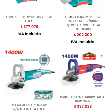
ESMERIL 8 110-120V UTBG35020
ESMERIL BANCO 6″ 150W
TOTAL
3450RPM 110V/60HZ
C/PROTECTORES TOTAL
$
377.078
UTBG15015
IVA Incluido
$
202.300
IVA Incluido
POLICHADORA 7″ 1400W EMTOP
ULAPR1402
POLICHADORA 7″ 1400W
$
337.028
C/ALMOHADILLA TOTAL