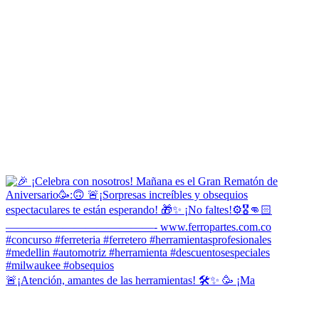
🚨¡Atención, amantes de las herramientas! 🛠️✨ 🥳 ¡Ma