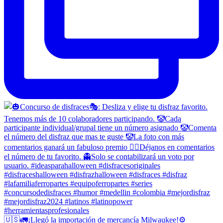
🇺🇸🚛¡Llegó la importación de mercancía Milwaukee!⚙️