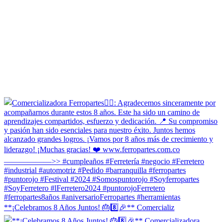
**¡Celebramos 8 Años Juntos! 🎂8️⃣🎉** Comercializ