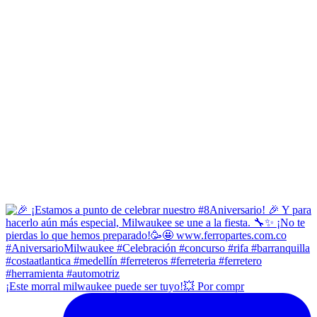
¡Este morral milwaukee puede ser tuyo!💥 Por compr