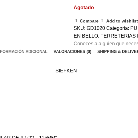
Agotado
Compare
Add to wishlist
SKU:
GD1020
Categoría:
PU
EN BELLO
,
FERRETERIAS 
Conoces a alguien que necesi
NFORMACIÓN ADICIONAL
VALORACIONES (0)
SHIPPING & DELIVE
SIEFKEN
ULAR DE 4.1/2? – 115MM”