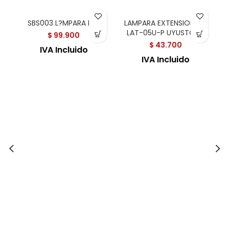
SBS003 L?MPARA LED
LAMPARA EXTENSION 5M
LAT-05U-P UYUSTOOL
$
99.900
$
43.700
IVA Incluido
IVA Incluido
P