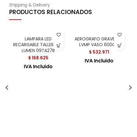
Shipping & Delivery
PRODUCTOS RELACIONADOS
LAMPARA LED
AEROGRAFO GRAVEDAD
RECARGABLE TALLER 300
LVMP VASO 600CC
LUMEN 09TA27B
$
532.971
$
168.625
IVA Incluido
IVA Incluido
P