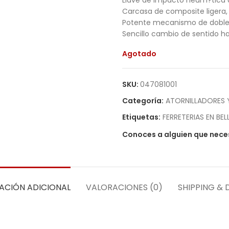
Llave de impacto neum?tica d
Carcasa de composite ligera, 
Potente mecanismo de doble 
Sencillo cambio de sentido h
Agotado
SKU:
047081001
Categoría:
ATORNILLADORES 
Etiquetas:
FERRETERIAS EN BEL
Conoces a alguien que neces
ACIÓN ADICIONAL
VALORACIONES (0)
SHIPPING & 