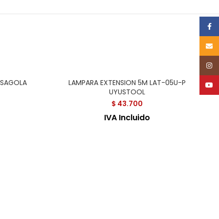
Face
Email
Inst
O SAGOLA
LAMPARA EXTENSION 5M LAT-05U-P
YouT
UYUSTOOL
$
43.700
IVA Incluido