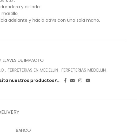
e 1/2?.
duradera y aislada.
martillo.
acia adelante y hacia atr?s con una sola mano.
Y LLAVES DE IMPACTO
LO
,
FERRETERIAS EN MEDELLIN
,
FERRETERIAS MEDELLIN
ita nuestros productos?...
DELIVERY
BAHCO