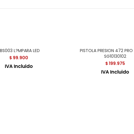
SBS003 L?MPARA LED
PISTOLA PRESION 472 PR
SG10130102
$
99.900
$
199.975
IVA Incluido
IVA Incluido