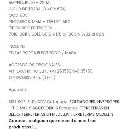
AMPERAJE : 10 – 220A
CICLO DE TRABAJO 40?: 60%
OCV: 80V
PROCESOS: MMA – TIG LIFT ARC
TIPOS DE ELECTRODO:
7018, 6011 y 6013, 6010 ? 1/8 al 100% y 5/32 al 80%
INCLUYE:
PINZAS PORTA ELECTRODO / MASA
ACCESORIOS OPCIONALES:
ANTORCHA TIG ELITE (AT2635504M) 35/50
O ?SWEISS? 4m. (T1-111)
Agotado
SKU:
SOELSI9220DV
Categoría:
SOLDADORES INVERSORES
- TIG MIG Y ACCESORIOS
Etiquetas:
FERRETERIAS EN
BELLO
,
FERRETERIAS EN MEDELLIN
,
FERRETERIAS MEDELLIN
Conoces a alguien que necesita nuestros
productos?...