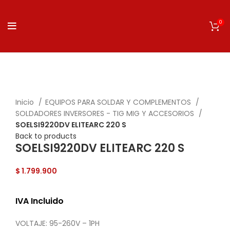
0
Click to enlarge
Inicio
EQUIPOS PARA SOLDAR Y COMPLEMENTOS
SOLDADORES INVERSORES - TIG MIG Y ACCESORIOS
SOELSI9220DV ELITEARC 220 S
Back to products
SOELSI9220DV ELITEARC 220 S
$
1.799.900
IVA Incluido
VOLTAJE: 95-260V – 1PH