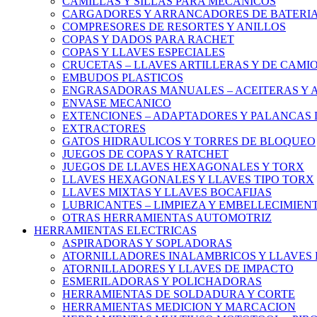
CAMILLAS Y SILLAS PARA MECANICOS
CARGADORES Y ARRANCADORES DE BATERI
COMPRESORES DE RESORTES Y ANILLOS
COPAS Y DADOS PARA RACHET
COPAS Y LLAVES ESPECIALES
CRUCETAS – LLAVES ARTILLERAS Y DE CAMI
EMBUDOS PLASTICOS
ENGRASADORAS MANUALES – ACEITERAS Y 
ENVASE MECANICO
EXTENCIONES – ADAPTADORES Y PALANCAS 
EXTRACTORES
GATOS HIDRAULICOS Y TORRES DE BLOQUEO
JUEGOS DE COPAS Y RATCHET
JUEGOS DE LLAVES HEXAGONALES Y TORX
LLAVES HEXAGONALES Y LLAVES TIPO TORX
LLAVES MIXTAS Y LLAVES BOCAFIJAS
LUBRICANTES – LIMPIEZA Y EMBELLECIMIEN
OTRAS HERRAMIENTAS AUTOMOTRIZ
HERRAMIENTAS ELECTRICAS
ASPIRADORAS Y SOPLADORAS
ATORNILLADORES INALAMBRICOS Y LLAVES 
ATORNILLADORES Y LLAVES DE IMPACTO
ESMERILADORAS Y POLICHADORAS
HERRAMIENTAS DE SOLDADURA Y CORTE
HERRAMIENTAS MEDICION Y MARCACION