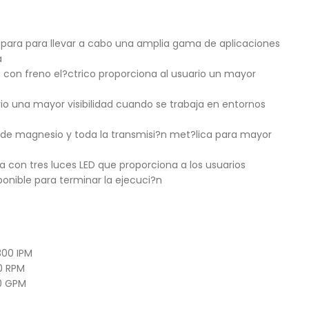
ara para llevar a cabo una amplia gama de aplicaciones
a
le con freno el?ctrico proporciona al usuario un mayor
rio una mayor visibilidad cuando se trabaja en entornos
 de magnesio y toda la transmisi?n met?lica para mayor
?a con tres luces LED que proporciona a los usuarios
ponible para terminar la ejecuci?n
300 IPM
00 RPM
00 GPM