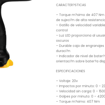
CARACTER?STICAS
– Torque m?ximo de 407 Nm p
de sujeci?n de alta resistenci
– Gatillo de velocidad variab
control
– Luz LED proporciona al usua
oscuros
– Durable caja de engranajes
duraci?n
– Indicador de nivel de bater
orientaci?n sobre bater?a dis
ESPECIFICACIONES
– Voltaje: 20v
– Impactos por minuto: 0 – 2
– Velocidad sin carga: 0 – 15
– Golpes por minuto: 0 – 42
– Torque m?ximo: 407 Nm