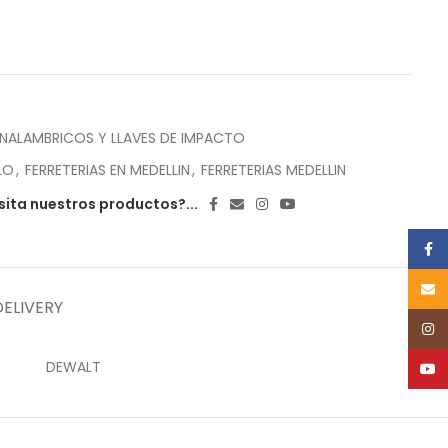
INALAMBRICOS Y LLAVES DE IMPACTO
LO
,
FERRETERIAS EN MEDELLIN
,
FERRETERIAS MEDELLIN
ita nuestros productos?...
Face
Email
DELIVERY
Inst
DEWALT
YouT