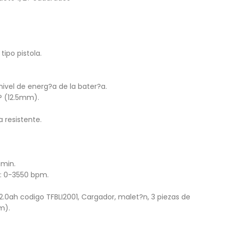
ipo pistola.
nivel de energ?a de la bater?a.
? (12.5mm).
 resistente.
/min.
: 0-3550 bpm.
o 2.0ah codigo TFBLI2001, Cargador, malet?n, 3 piezas de
m).