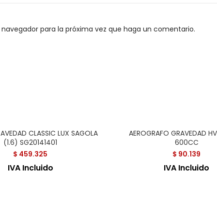
e navegador para la próxima vez que haga un comentario.
RAVEDAD CLASSIC LUX SAGOLA
AEROGRAFO GRAVEDAD HV
(1.6) SG20141401
600CC
$
459.325
$
90.139
IVA Incluido
IVA Incluido