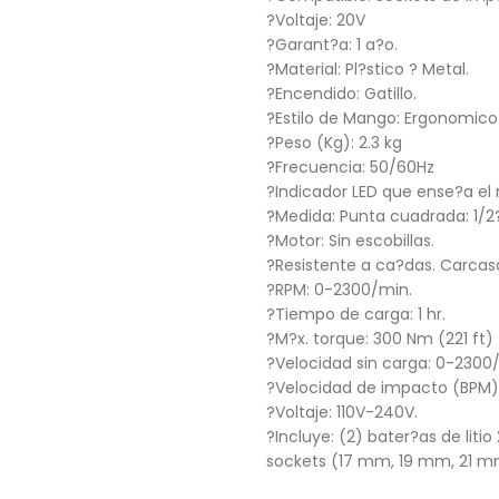
?Voltaje: 20V
?Garant?a: 1 a?o.
?Material: Pl?stico ? Metal.
?Encendido: Gatillo.
?Estilo de Mango: Ergonomico t
?Peso (Kg): 2.3 kg
?Frecuencia: 50/60Hz
?Indicador LED que ense?a el 
?Medida: Punta cuadrada: 1/2
?Motor: Sin escobillas.
?Resistente a ca?das. Carcasa
?RPM: 0-2300/min.
?Tiempo de carga: 1 hr.
?M?x. torque: 300 Nm (221 ft)
?Velocidad sin carga: 0-2300
?Velocidad de impacto (BPM)
?Voltaje: 110V-240V.
?Incluye: (2) bater?as de liti
sockets (17 mm, 19 mm, 21 m